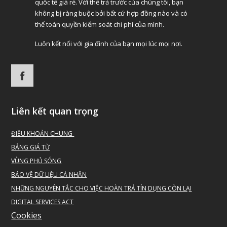
quốc tế giá rẻ. Với thể trả trước của chúng tôi, bạn
không bị ràng buộc bởi bất cứ hợp đồng nào và có
thể toàn quyền kiểm soát chi phí của mình.
Luôn kết nối với gia đình của bạn mọi lúc mọi nơi.
Liên kết quan trọng
ĐIỀU KHOẢN CHUNG
BẢNG GIÁ TỪ
VÙNG PHỦ SÓNG
BẢO VỆ DỮ LIỆU CÁ NHÂN
NHỮNG NGUYÊN TẮC CHO VIỆC HOÀN TRẢ TÍN DỤNG CÒN LẠI
DIGITAL SERVICES ACT
Cookies