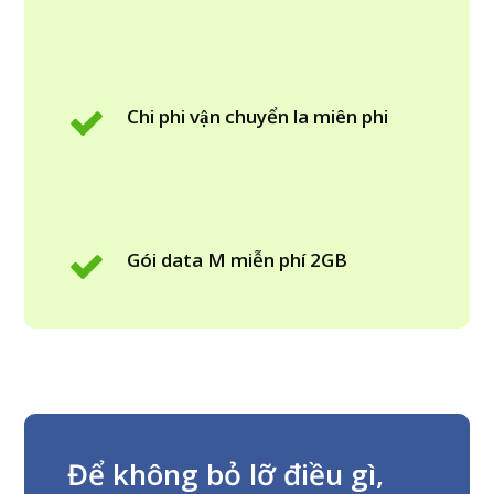
Chi phi vận chuyển la miên phi
Gói data M miễn phí 2GB
Để không bỏ lỡ điều gì,