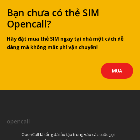
Bạn chưa có thẻ SIM
Opencall?
Hãy đặt mua thẻ SIM ngay tại nhà một cách dễ
dàng mà không mất phí vận chuyển!
MUA
opencall
OpenCall là tổng đài ảo tập trung vào các cuộc gọi