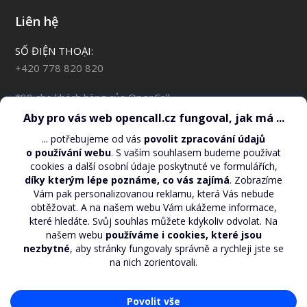
Liên hệ
SỐ ĐIỆN THOẠI:
+420 778 820 820
*88 cho khách hàng của OpenCall
TÍN DỤNG HIỆN CÒN:
*110*#
EMAIL:
support@opencall.cz
ĐỊA CHỈ GỬI THƯ:
O2 Czech Republic, a.s. – OpenCall
Za Brumlovkou 2/266
Praha 4, 140 22