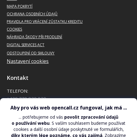
MAPA POKRYTÍ
OCHRANA OSOBNÍCH ÚDAJŮ
PRAVIDLA PRO VRÁCENÍ ZŮSTATKU KREDITU
COOKIES
NÁHRADA ŠKODY PŘI PRODLENÍ
DIGITAL SERVICES ACT
ODSTOUPENÍ OD SMLOUVY
Nastavení cookies
Kontakt
TELEFON:
+420 778 820 820
*88 pro zákazníky OpenCall
AKTUÁLNÍ STAV KREDITU:
*110*#