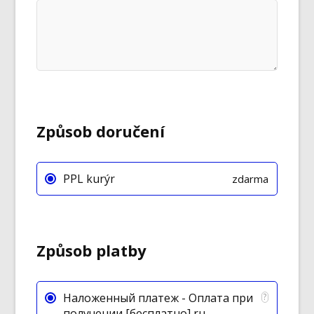
Způsob doručení
PPL kurýr
zdarma
Způsob platby
Наложенный платеж - Оплата при
?
получении [бесплатно] ru