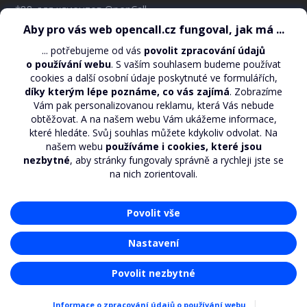
*88 для клиентов OpenCall
СЕЙЧАС НА СЧЕТУ:
*110*#
EMAIL:
support@opencall.cz
АДРЕС ДЛЯ ПЕРЕПИСКИ:
O2 Czech Republic, a.s. – OpenCall
Za Brumlovkou 2/266
Praha 4, 140 22
© 2026 OpenCall. Made by Czech digital