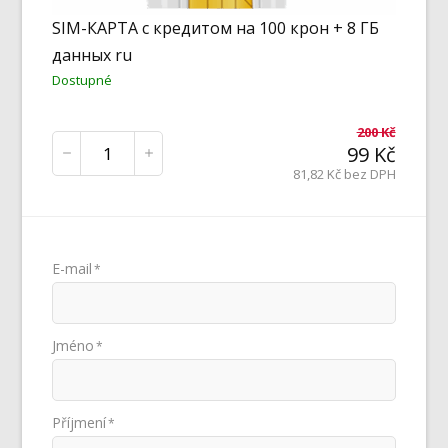
SIM-КАРТА с кредитом на 100 крон + 8 ГБ
данных ru
Dostupné
200
Kč
99
Kč
81,82
Kč bez DPH
E-mail
*
Jméno
*
Příjmení
*