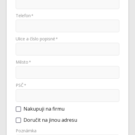
Telefon
*
Ulice a číslo popisné
*
Město
*
PSČ
*
Nakupuji na firmu
Doručit na jinou adresu
Poznámka